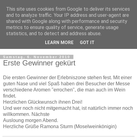
This site uses cookies from Google to deliver its services
WeinMesse Rheinland-
and to analyze traffic. Your IP address and user-agent are
shared with Google along with performance and security
Pfalz in Bochum
metrics to ensure quality of service, generate usage
statistics, and to detect and address abuse.
Die WeinGenuss- und Einkaufsmesse
LEARN MORE
GOT IT
Samstag, 6. November 2010
Erste Gewinner gekürt
Die ersten Gewinner der Erlebniszone stehen fest. Mit einer
guten Nase und viel Spaß haben drei Besucher der Messe
verschiedene Aromen "errochen", die man auch im Wein
findet.
Herzlichen Glückwunsch ihnen Drei!
Und wer noch nicht mitgemacht hat, ist natürlich immer noch
willkommen. Nächste
Ausloung morgen Abend.
Herzliche Grüße Ramona Sturm (Moselweinkönigin)