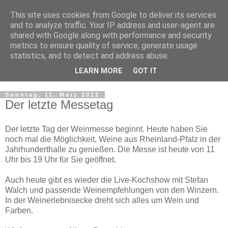
This site uses cookies from Google to deliver its services
WeinMesse Rheinland-
and to analyze traffic. Your IP address and user-agent are
shared with Google along with performance and security
Pfalz in Bochum
metrics to ensure quality of service, generate usage
statistics, and to detect and address abuse.
Die WeinGenuss- und Einkaufsmesse
LEARN MORE
GOT IT
Sonntag, 11. März 2012
Der letzte Messetag
Der letzte Tag der Weinmesse beginnt. Heute haben Sie
noch mal die Möglichkeit, Weine aus Rheinland-Pfalz in der
Jahrhunderthalle zu genießen. Die Messe ist heute von 11
Uhr bis 19 Uhr für Sie geöffnet.
Auch heute gibt es wieder die Live-Kochshow mit Stefan
Walch und passende Weinempfehlungen von den Winzern.
In der Weinerlebnisecke dreht sich alles um Wein und
Farben.