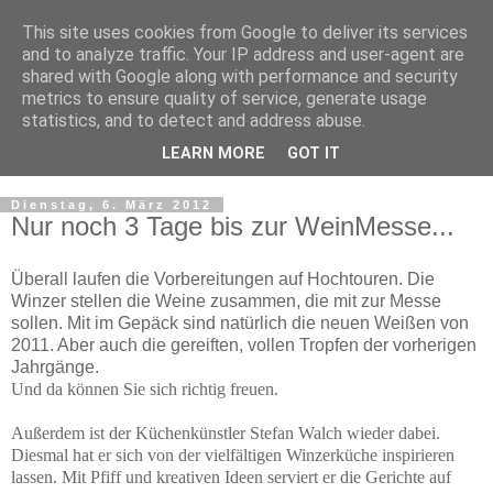
This site uses cookies from Google to deliver its services
WeinMesse Rheinland-
and to analyze traffic. Your IP address and user-agent are
shared with Google along with performance and security
Pfalz in Bochum
metrics to ensure quality of service, generate usage
statistics, and to detect and address abuse.
Die WeinGenuss- und Einkaufsmesse
LEARN MORE
GOT IT
Dienstag, 6. März 2012
Nur noch 3 Tage bis zur WeinMesse...
Überall laufen die Vorbereitungen auf Hochtouren. Die
Winzer stellen die Weine zusammen, die mit zur Messe
sollen. Mit im Gepäck sind natürlich die neuen Weißen von
2011. Aber auch die gereiften, vollen Tropfen der vorherigen
Jahrgänge.
Und da können Sie sich richtig freuen.
Außerdem ist der Küchenkünstler Stefan Walch wieder dabei.
Diesmal hat er sich von der vielfältigen Winzerküche inspirieren
lassen. Mit Pfiff und kreativen Ideen serviert er die Gerichte auf