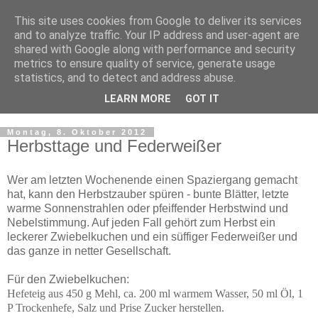
This site uses cookies from Google to deliver its services
WeinMesse Rheinland-
and to analyze traffic. Your IP address and user-agent are
shared with Google along with performance and security
Pfalz in Bochum
metrics to ensure quality of service, generate usage
statistics, and to detect and address abuse.
Die WeinGenuss- und Einkaufsmesse
LEARN MORE
GOT IT
Montag, 8. Oktober 2012
Herbsttage und Federweißer
Wer am letzten Wochenende einen Spaziergang gemacht
hat, kann den Herbstzauber spüren - bunte Blätter, letzte
warme Sonnenstrahlen oder pfeiffender Herbstwind und
Nebelstimmung. Auf jeden Fall gehört zum Herbst ein
leckerer Zwiebelkuchen und ein süffiger Federweißer und
das ganze in netter Gesellschaft.
Für den Zwiebelkuchen:
Hefeteig aus 450 g Mehl, ca. 200 ml warmem Wasser, 50 ml Öl, 1
P Trockenhefe, Salz und Prise Zucker herstellen.