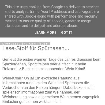
This site uses cookies from Google to deliver its services
WeinMesse Rheinland-
and to analyze traffic. Your IP address and user-agent are
shared with Google along with performance and security
Pfalz in Bochum
metrics to ensure quality of service, generate usage
statistics, and to detect and address abuse.
Die WeinGenuss- und Einkaufsmesse
LEARN MORE
GOT IT
Dienstag, 14. April 2015
Lese-Stoff für Spürnasen...
Genießt die ersten warmen Tage des Jahres draussen beim
Spaziergehen, Sport treiben oder einfach nur beim
Relaxen...z.B. mit einem spannenden Wein-Krimi!
Wein-Krimi? Oh ja! Ein exotische Paarung aus
Informationen rund um den Wein und Spürnasen die
Verbrechern an den Fersen hängen. Dabei bekommt ihr
spielerisch Informationen zum Weinanbau, der
Weinbereitung sowie allgemeinen Weinthemen zugespielt.
Einfacher geht lernen wirklich nicht!